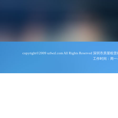
copyright©2009 szfwzl.com All Rights Reserve
工作时间：周一-周五