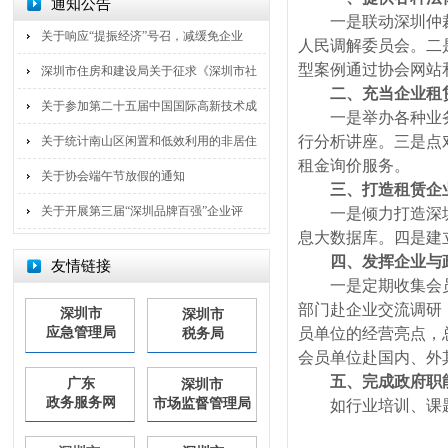
通知公告
一是联动深圳仲
关于响应“提振经济”号召，减缓免企业
人民调解委员会。二
型案例通过协会网站
深圳市住房和建设局关于征求《深圳市社
二、充当企业租
关于参加第二十五届中国国际高新技术成
一是举办各种业
行分析讲座。三是点
关于统计南山区闲置和低效利用的非居住
租金询价服务。
关于协会端午节放假的通知
三、打造租赁企
关于开展第三届“深圳品牌百强”企业评
一是倾力打造深
息大数据库。四是建
四、发挥企业与
友情链接
一是定期收集会
部门赴企业交流调研
深圳市
深圳市
应急管理局
员单位的经营亮点，
税务局
会员单位赴国内、外
五、完成政府职
广东
深圳市
政务服务网
市场监督管理局
如行业培训、课