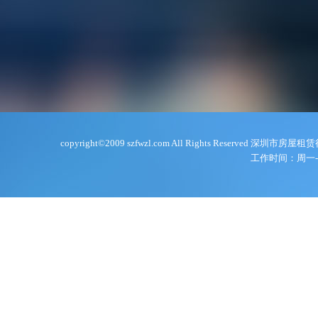
copyright©2009 szfwzl.com All Rights Reserve
工作时间：周一-周五