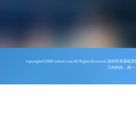
copyright©2009 szfwzl.com All Rights Reserve
工作时间：周一-周五