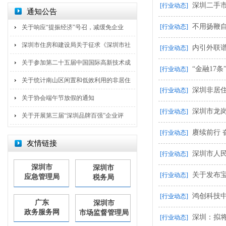
深圳二手
[行业动态]
通知公告
不用扬鞭
[行业动态]
关于响应“提振经济”号召，减缓免企业
深圳市住房和建设局关于征求《深圳市社
内引外联
[行业动态]
关于参加第二十五届中国国际高新技术成
“金融17
[行业动态]
关于统计南山区闲置和低效利用的非居住
深圳非居
[行业动态]
关于协会端午节放假的通知
深圳市龙
[行业动态]
关于开展第三届“深圳品牌百强”企业评
赓续前行 
[行业动态]
友情链接
深圳市人
[行业动态]
深圳市
深圳市
关于发布
[行业动态]
应急管理局
税务局
鸿创科技
[行业动态]
广东
深圳市
政务服务网
市场监督管理局
深圳：拟将
[行业动态]