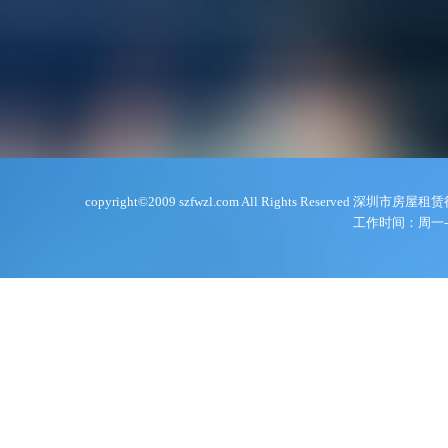
copyright©2009 szfwzl.com All Rights Reserve
工作时间：周一-周五