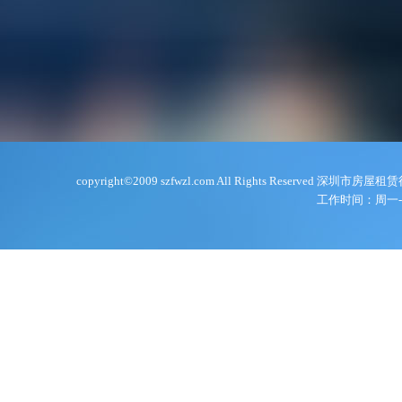
copyright©2009 szfwzl.com All Rights Reserve
工作时间：周一-周五